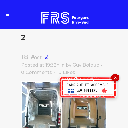
2
18 Avr
2
Posted at 19:32h
in
by
Guy Bolduc
0 Comments
0
Likes
×