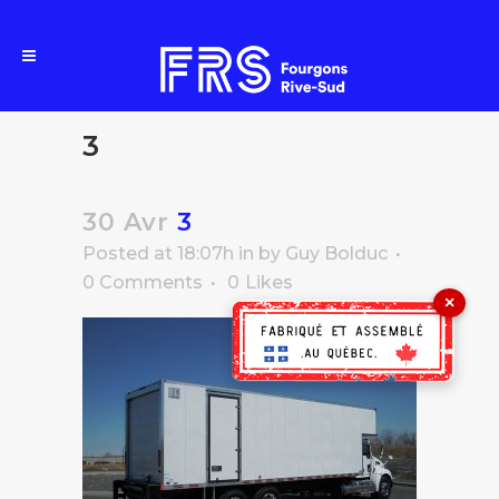
3
30 Avr
3
Posted at 18:07h
in
by
Guy Bolduc
0 Comments
0
Likes
×