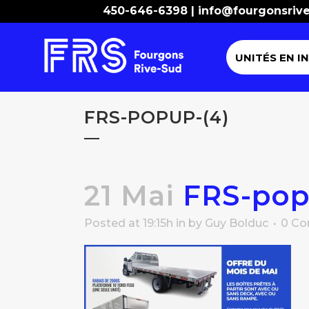
450-646-6398 |
info@fourgonsriv
UNITÉS EN I
FRS-POPUP-(4)
21 Mai
FRS-pop
Posted at 19:15h
in
by
Guy Bolduc
0 C