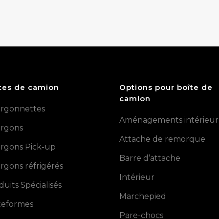
tes de camion
Options pour boîte de
camion
rgonnettes
Aménagements intérieur
rgons
Attache de remorque
rgons Pick-up
Barre d’attache
rgons réfrigérés
Intérieur
duits Spécialisés
Marchepied
teformes
Pare-chocs