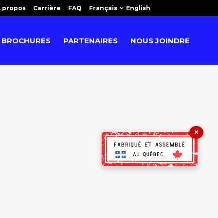
 propos
Carrière
FAQ
Français
English
BROCHURES
PARTENAIRES
NOUS JOINDRE
×