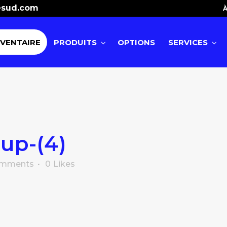
esud.com
À
NVENTAIRE
PRODUITS
OPTIONS
SERVICES
up-(4)
omments
0
Likes