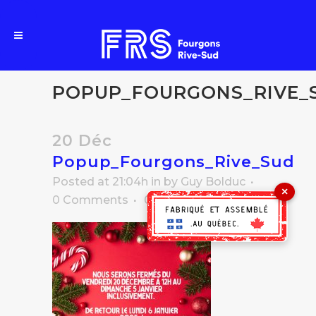
POPUP_FOURGONS_RIVE_
20 Déc
Popup_Fourgons_Rive_Sud
Posted at 21:04h
in
by
Guy Bolduc
×
0 Comments
0
Likes