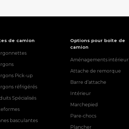
tes de camion
Options pour boîte de
camion
rgonnettes
Aménagements intérieur
rgons
Attache de remorque
rgons Pick-up
Barre d’attache
rgons réfrigérés
Intérieur
duits Spécialisés
Marchepied
teformes
Pare-chocs
nes basculantes
Plancher