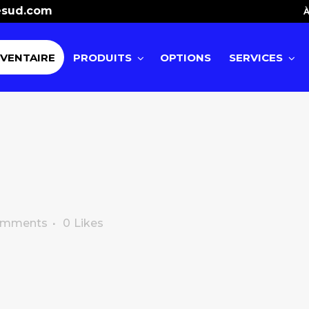
esud.com
À
NVENTAIRE
PRODUITS
OPTIONS
SERVICES
omments
0
Likes