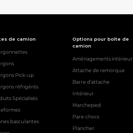
tes de camion
Options pour boîte de
camion
rgonnettes
Aménagements intérieur
rgons
Attache de remorque
rgons Pick-up
Barre d’attache
rgons réfrigérés
Intérieur
duits Spécialisés
Marchepied
teformes
Pare-chocs
nes basculantes
Plancher