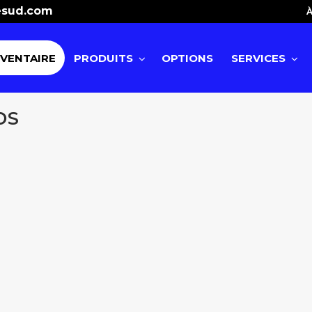
esud.com
À
NVENTAIRE
PRODUITS
OPTIONS
SERVICES
DS