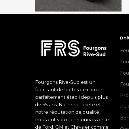
Boî
Fou
Fou
Fou
Fourgons Rive-Sud est un
Fou
fabricant de boîtes de camion
Pro
parfaitement établi depuis plus
de 35 ans. Notre notoriété et
Pla
notre réputation de qualité
Ben
nous ont valu la reconnaissance
de Ford, GM et Chrysler comme