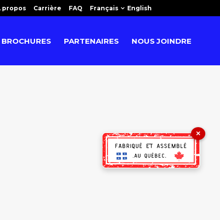
 propos
Carrière
FAQ
Français
English
BROCHURES
PARTENAIRES
NOUS JOINDRE
×