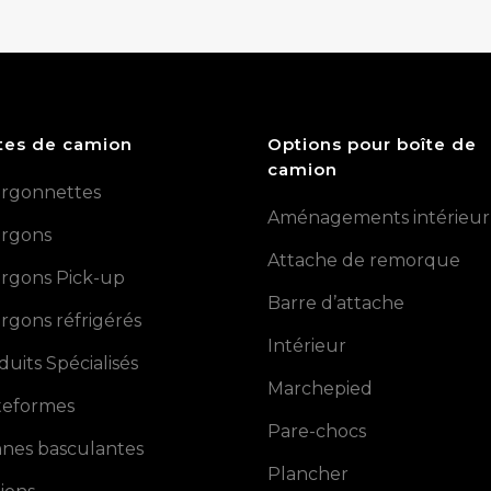
tes de camion
Options pour boîte de
camion
rgonnettes
Aménagements intérieur
rgons
Attache de remorque
rgons Pick-up
Barre d’attache
rgons réfrigérés
Intérieur
duits Spécialisés
Marchepied
teformes
Pare-chocs
nes basculantes
Plancher