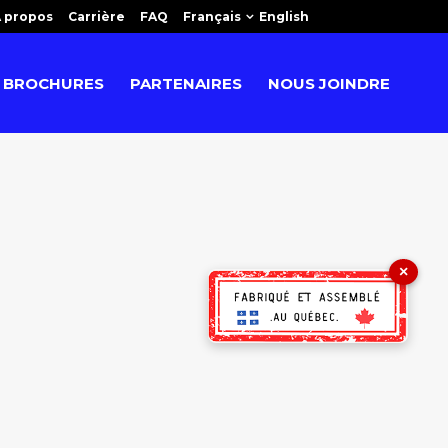
 propos
Carrière
FAQ
Français
English
BROCHURES
PARTENAIRES
NOUS JOINDRE
×