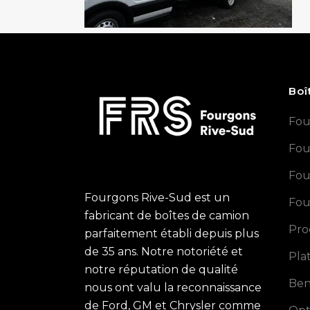
Boî
Fou
Fou
Fou
Fourgons Rive-Sud est un
Fou
fabricant de boîtes de camion
Pro
parfaitement établi depuis plus
de 35 ans. Notre notoriété et
Pla
notre réputation de qualité
Ben
nous ont valu la reconnaissance
de Ford, GM et Chrysler comme