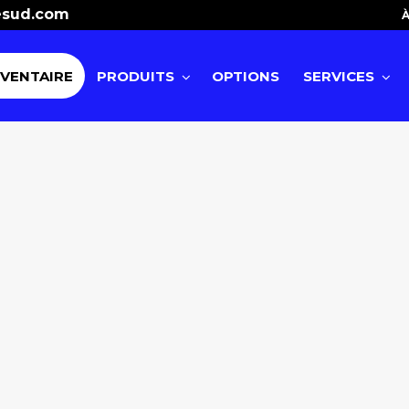
esud.com
À
NVENTAIRE
PRODUITS
OPTIONS
SERVICES