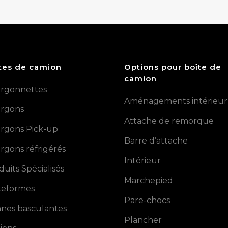
tes de camion
Options pour boîte de
camion
rgonnettes
Aménagements intérieur
rgons
Attache de remorque
rgons Pick-up
Barre d’attache
rgons réfrigérés
Intérieur
duits Spécialisés
Marchepied
teformes
Pare-chocs
nes basculantes
Plancher