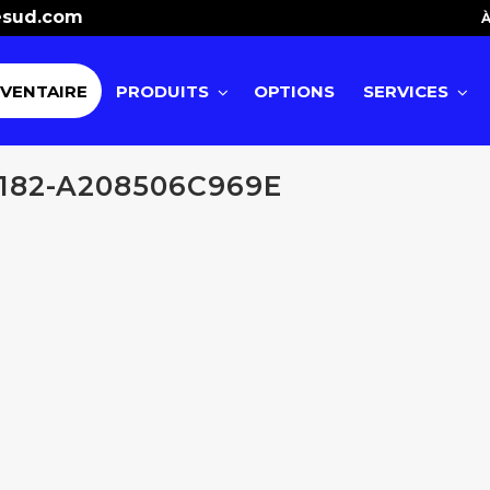
esud.com
À
NVENTAIRE
PRODUITS
OPTIONS
SERVICES
182-A208506C969E