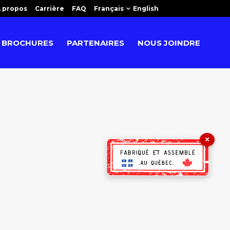
 propos
Carrière
FAQ
Français
English
BROCHURES
PARTENAIRES
NOUS JOINDRE
×