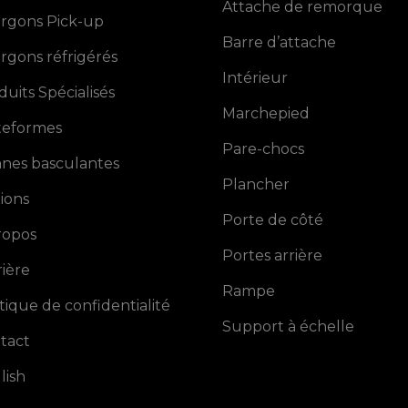
Attache de remorque
rgons Pick-up
Barre d’attache
rgons réfrigérés
Intérieur
duits Spécialisés
Marchepied
teformes
Pare-chocs
nes basculantes
Plancher
ions
Porte de côté
ropos
Portes arrière
rière
Rampe
itique de confidentialité
Support à échelle
tact
lish