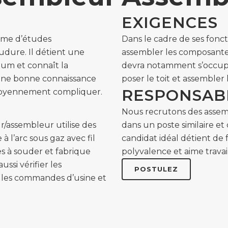
EXIGENCES
lôme d’études
Dans le cadre de ses fonct
udure. Il détient une
assembler les composantes 
um et connaît la
devra notamment s’occuper
a une bonne connaissance
poser le toit et assembler
RESPONSABI
 moyennement compliquer.
Nous recrutons des assem
r/assembleur utilise des
dans un poste similaire et
 l’arc sous gaz avec fil
candidat idéal détient de 
es à souder et fabrique
polyvalence et aime travai
ssi vérifier les
POSTULEZ
n les commandes d’usine et