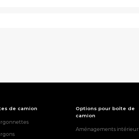
tes de camion
Options pour boîte de
camion
rgonnettes
Aménagements intérieur
rgons