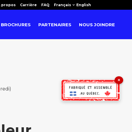
 propos
Carrière
FAQ
Français
English
BROCHURES
PARTENAIRES
NOUS JOINDRE
×
redi)
leur