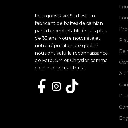
Fou
Fourgons Rive-Sud est un
Fou
fabricant de boîtes de camion
Pro
parfaitement établi depuis plus
de 35 ans. Notre notoriété et
Pla
notre réputation de qualité
Ben
nous ont valu la reconnaissance
de Ford, GM et Chrysler comme
Opt
constructeur autorisé.
À p
Car
Pol
Con
Eng