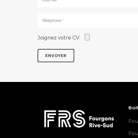
Joignez votre CV:
Boî
Fou
Fou