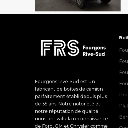
Boî
Fou
Fou
Fou
Fourgons Rive-Sud est un
Fou
fabricant de boîtes de camion
Pro
parfaitement établi depuis plus
de 35 ans. Notre notoriété et
Pla
notre réputation de qualité
Ben
nous ont valu la reconnaissance
de Ford, GM et Chrysler comme