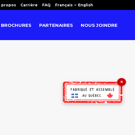
 propos
Carrière
FAQ
Français
English
BROCHURES
PARTENAIRES
NOUS JOINDRE
×