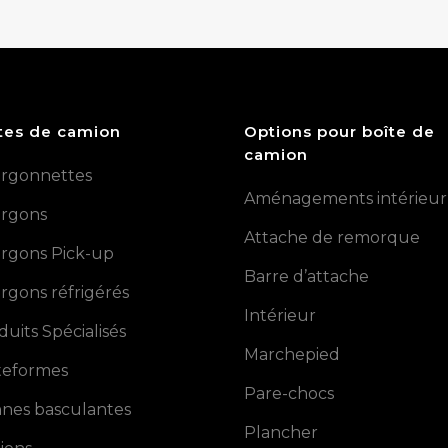
tes de camion
Options pour boîte de
camion
rgonnettes
Aménagements intérieur
rgons
Attache de remorque
rgons Pick-up
Barre d’attache
rgons réfrigérés
Intérieur
duits Spécialisés
Marchepied
teformes
Pare-chocs
nes basculantes
Plancher