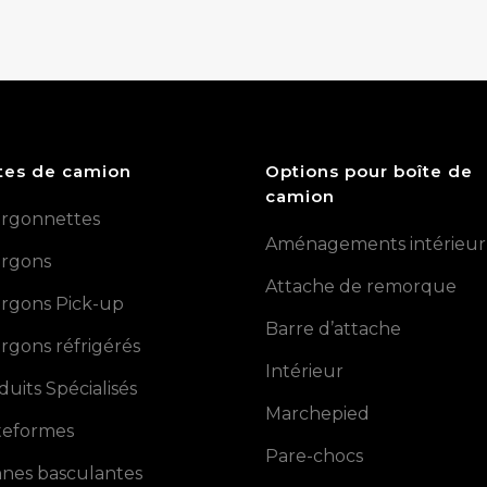
tes de camion
Options pour boîte de
camion
rgonnettes
Aménagements intérieur
rgons
Attache de remorque
rgons Pick-up
Barre d’attache
rgons réfrigérés
Intérieur
duits Spécialisés
Marchepied
teformes
Pare-chocs
nes basculantes