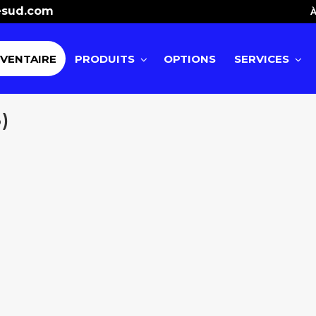
esud.com
À
NVENTAIRE
PRODUITS
OPTIONS
SERVICES
)