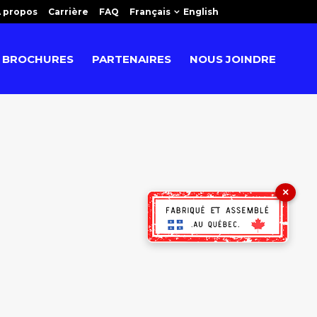
 propos
Carrière
FAQ
Français
English
BROCHURES
PARTENAIRES
NOUS JOINDRE
×