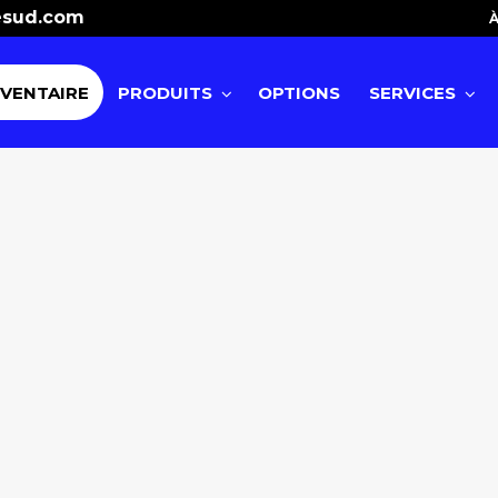
esud.com
À
NVENTAIRE
PRODUITS
OPTIONS
SERVICES