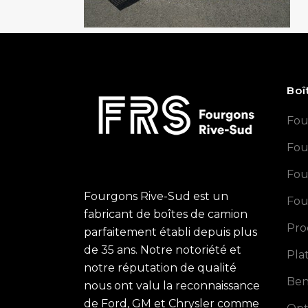
Boî
Fou
Fou
Fou
Fourgons Rive-Sud est un
Fou
fabricant de boîtes de camion
Pro
parfaitement établi depuis plus
de 35 ans. Notre notoriété et
Pla
notre réputation de qualité
Ben
nous ont valu la reconnaissance
de Ford, GM et Chrysler comme