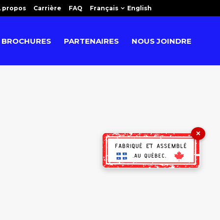
 propos
Carrière
FAQ
Français
English
BROCHURES
PARTENAIRES
NOUS JOINDRE
×