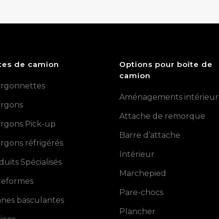
tes de camion
Options pour boîte de
camion
rgonnettes
Aménagements intérieur
rgons
Attache de remorque
rgons Pick-up
Barre d’attache
rgons réfrigérés
Intérieur
duits Spécialisés
Marchepied
teformes
Pare-chocs
nes basculantes
Plancher