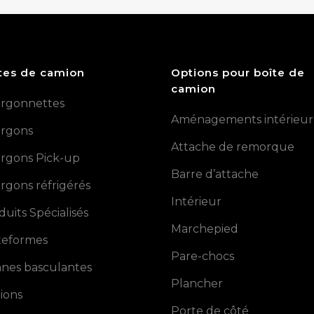
tes de camion
Options pour boîte de
camion
rgonnettes
Aménagements intérieur
rgons
Attache de remorque
rgons Pick-up
Barre d’attache
rgons réfrigérés
Intérieur
duits Spécialisés
Marchepied
teformes
Pare-chocs
nes basculantes
Plancher
ions
Porte de côté