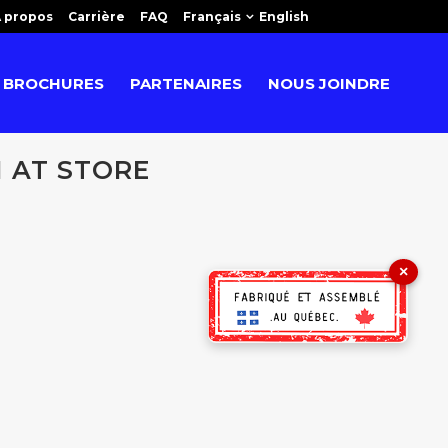
 propos
Carrière
FAQ
Français
English
BROCHURES
PARTENAIRES
NOUS JOINDRE
 AT STORE
×