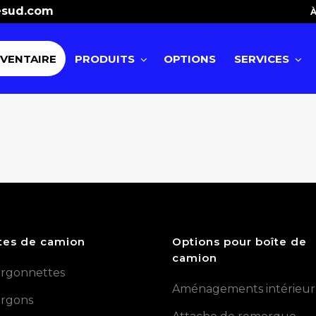
esud.com
À
NVENTAIRE
PRODUITS
OPTIONS
SERVICES
tes de camion
Options pour boîte de
camion
rgonnettes
Aménagements intérieur
rgons