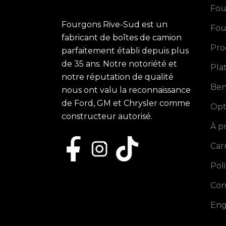
Fou
Fourgons Rive-Sud est un
Fou
fabricant de boîtes de camion
Pro
parfaitement établi depuis plus
de 35 ans. Notre notoriété et
Pla
notre réputation de qualité
Ben
nous ont valu la reconnaissance
de Ford, GM et Chrysler comme
Opt
constructeur autorisé.
À p
Car
Pol
Con
Eng