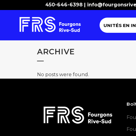
450-646-6398 |
info@fourgonsriv
UNITÉS EN I
ARCHIVE
No posts were found.
Boî
Fou
Fou