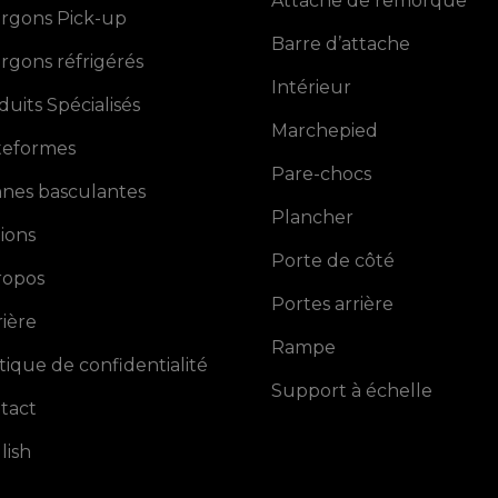
Attache de remorque
rgons Pick-up
Barre d’attache
rgons réfrigérés
Intérieur
duits Spécialisés
Marchepied
teformes
Pare-chocs
nes basculantes
Plancher
ions
Porte de côté
ropos
Portes arrière
rière
Rampe
itique de confidentialité
Support à échelle
tact
lish