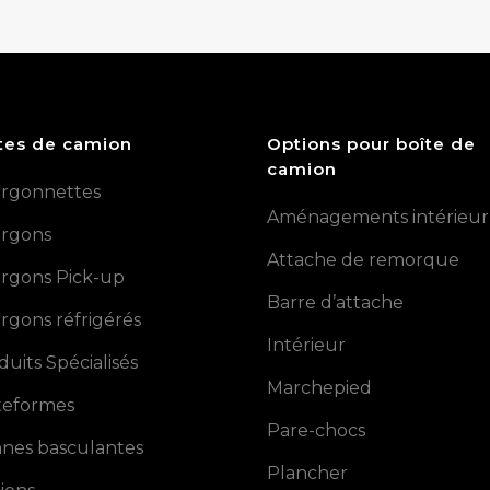
tes de camion
Options pour boîte de
camion
rgonnettes
Aménagements intérieur
rgons
Attache de remorque
rgons Pick-up
Barre d’attache
rgons réfrigérés
Intérieur
duits Spécialisés
Marchepied
teformes
Pare-chocs
nes basculantes
Plancher