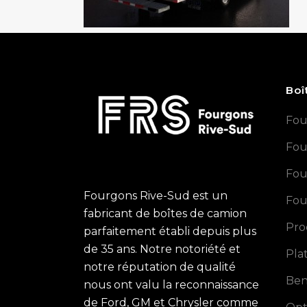
Boî
Fou
Fou
Fou
Fourgons Rive-Sud est un
Fou
fabricant de boîtes de camion
Pro
parfaitement établi depuis plus
de 35 ans. Notre notoriété et
Pla
notre réputation de qualité
Ben
nous ont valu la reconnaissance
de Ford, GM et Chrysler comme