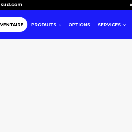
esud.com
À
NVENTAIRE
PRODUITS
OPTIONS
SERVICES