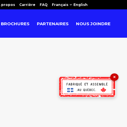
 propos
Carrière
FAQ
Français
English
BROCHURES
PARTENAIRES
NOUS JOINDRE
×