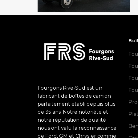
Boî
Fou
Fou
Fou
Fourgons Rive-Sud est un
Fou
fabricant de boîtes de camion
Pro
parfaitement établi depuis plus
de 35 ans. Notre notoriété et
Pla
notre réputation de qualité
Ben
nous ont valu la reconnaissance
de Ford, GM et Chrysler comme