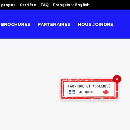
 propos
Carrière
FAQ
Français
English
BROCHURES
PARTENAIRES
NOUS JOINDRE
×