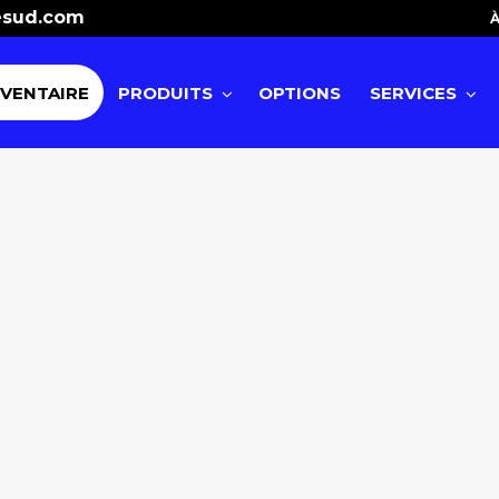
esud.com
À
NVENTAIRE
PRODUITS
OPTIONS
SERVICES