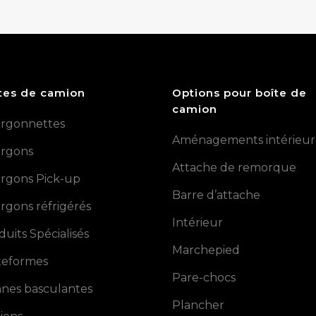
tes de camion
Options pour boîte de
camion
rgonnettes
Aménagements intérieur
rgons
Attache de remorque
rgons Pick-up
Barre d’attache
rgons réfrigérés
Intérieur
duits Spécialisés
Marchepied
teformes
Pare-chocs
nes basculantes
Plancher