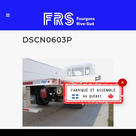
DSCN0603P
×