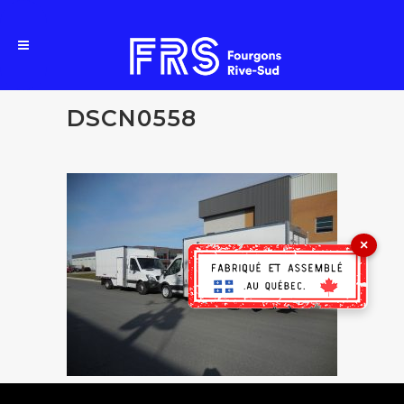
DSCN0558
×