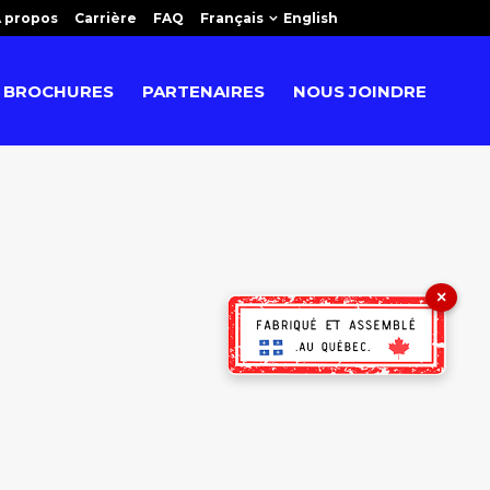
 propos
Carrière
FAQ
Français
English
BROCHURES
PARTENAIRES
NOUS JOINDRE
×