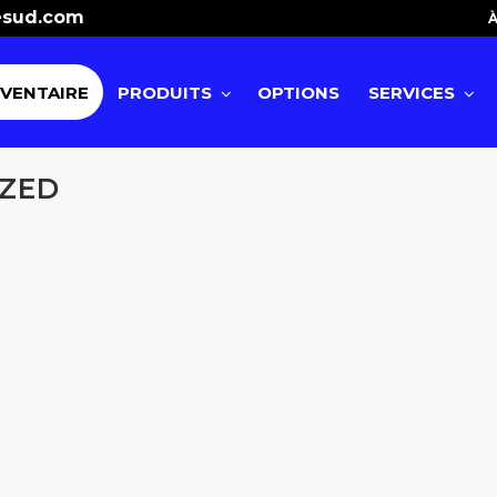
esud.com
À
NVENTAIRE
PRODUITS
OPTIONS
SERVICES
IZED