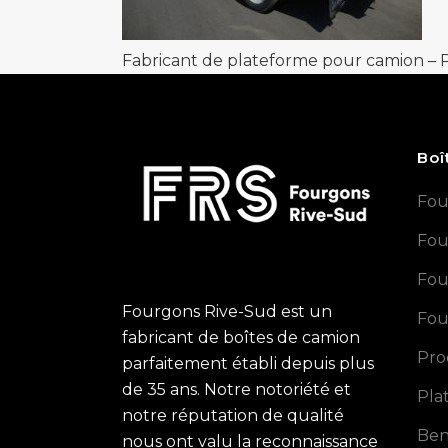
Fabricant de plateforme pour camion –
Boî
Fou
Fou
Fou
Fourgons Rive-Sud est un
Fou
fabricant de boîtes de camion
Pro
parfaitement établi depuis plus
de 35 ans. Notre notoriété et
Pla
notre réputation de qualité
Ben
nous ont valu la reconnaissance