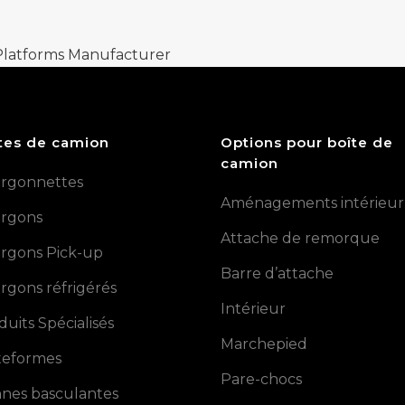
 Platforms Manufacturer
tes de camion
Options pour boîte de
camion
rgonnettes
Aménagements intérieur
rgons
Attache de remorque
rgons Pick-up
Barre d’attache
rgons réfrigérés
Intérieur
duits Spécialisés
Marchepied
teformes
Pare-chocs
nes basculantes