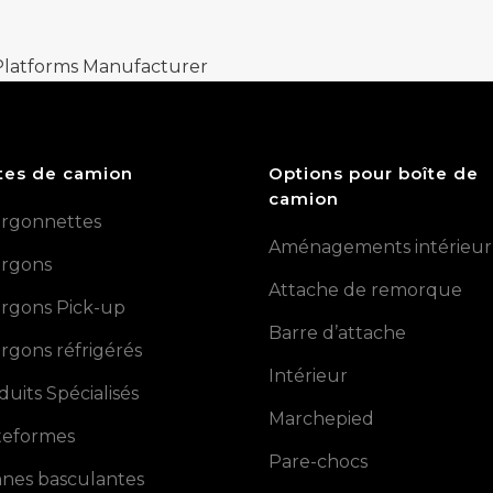
 Platforms Manufacturer
tes de camion
Options pour boîte de
camion
rgonnettes
Aménagements intérieur
rgons
Attache de remorque
rgons Pick-up
Barre d’attache
rgons réfrigérés
Intérieur
duits Spécialisés
Marchepied
teformes
Pare-chocs
nes basculantes