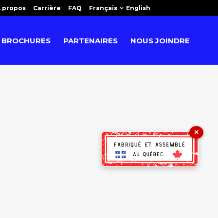
 propos
Carrière
FAQ
Français
English
BROCHURES
PARTENAIRES
NOUS JOINDRE
×