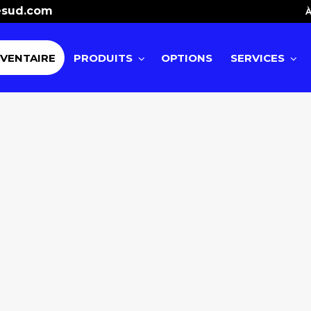
esud.com
À
NVENTAIRE
PRODUITS
OPTIONS
SERVICES