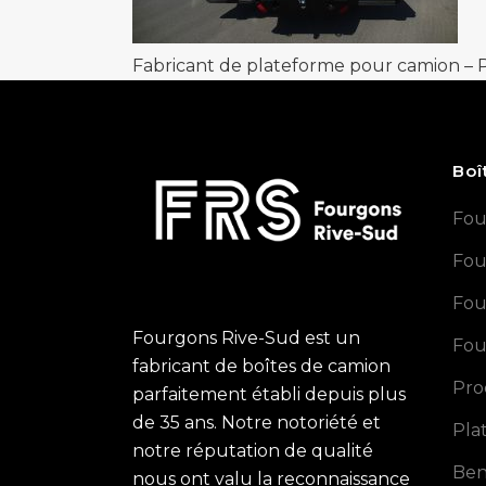
Fabricant de plateforme pour camion –
Boî
Fou
Fou
Fou
Fourgons Rive-Sud est un
Fou
fabricant de boîtes de camion
Pro
parfaitement établi depuis plus
de 35 ans. Notre notoriété et
Pla
notre réputation de qualité
Ben
nous ont valu la reconnaissance