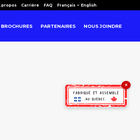
 propos
Carrière
FAQ
Français
English
BROCHURES
PARTENAIRES
NOUS JOINDRE
×