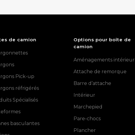
tes de camion
Options pour boîte de
camion
rgonnettes
Aménagements intérieur
rgons
Attache de remorque
rgons Pick-up
Barre d’attache
rgons réfrigérés
Intérieur
duits Spécialisés
Marchepied
teformes
Pare-chocs
nes basculantes
Plancher