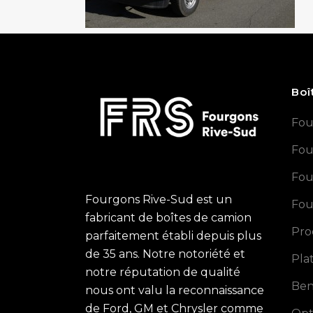
Boî
Fou
Fou
Fou
Fourgons Rive-Sud est un
Fou
fabricant de boîtes de camion
Pro
parfaitement établi depuis plus
de 35 ans. Notre notoriété et
Pla
notre réputation de qualité
Ben
nous ont valu la reconnaissance
de Ford, GM et Chrysler comme