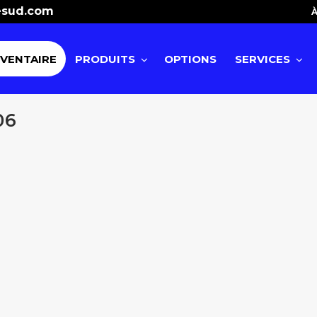
esud.com
À
NVENTAIRE
PRODUITS
OPTIONS
SERVICES
06