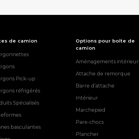
tes de camion
Options pour boîte de
camion
rgonnettes
Aménagements intérieur
rgons
Attache de remorque
rgons Pick-up
Barre d’attache
rgons réfrigérés
Intérieur
duits Spécialisés
Marchepied
teformes
Pare-chocs
nes basculantes
Plancher