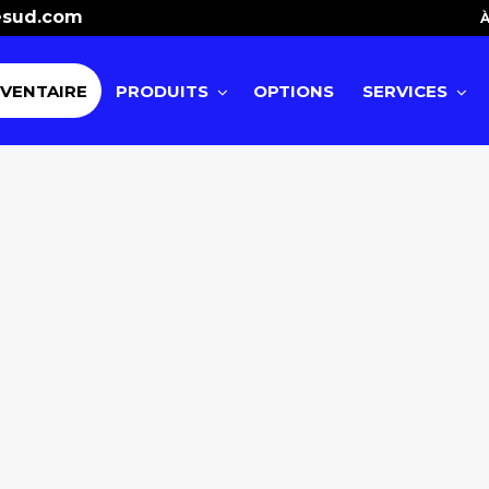
esud.com
À
NVENTAIRE
PRODUITS
OPTIONS
SERVICES