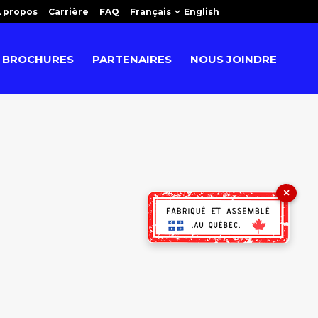
 propos
Carrière
FAQ
Français
English
BROCHURES
PARTENAIRES
NOUS JOINDRE
×