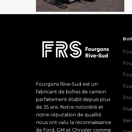
Boî
Fou
Fou
Fou
Fourgons Rive-Sud est un
Fou
fabricant de boîtes de camion
Pro
parfaitement établi depuis plus
de 35 ans. Notre notoriété et
Pla
notre réputation de qualité
Ben
nous ont valu la reconnaissance
de Ford, GM et Chrysler comme