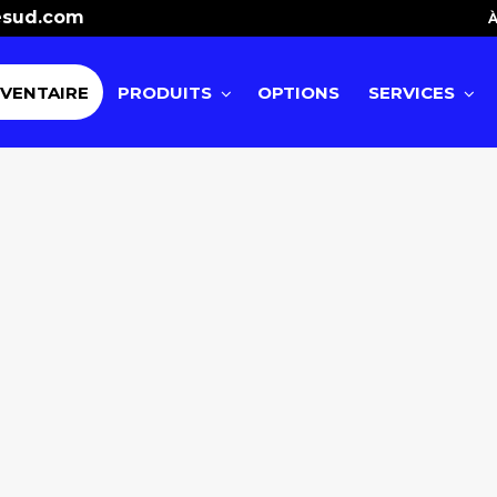
esud.com
À
NVENTAIRE
PRODUITS
OPTIONS
SERVICES