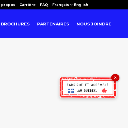
 propos
Carrière
FAQ
Français
English
BROCHURES
PARTENAIRES
NOUS JOINDRE
×