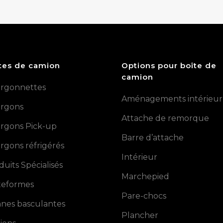
tes de camion
Options pour boîte de
camion
rgonnettes
Aménagements intérieur
rgons
Attache de remorque
rgons Pick-up
Barre d’attache
rgons réfrigérés
Intérieur
duits Spécialisés
Marchepied
teformes
Pare-chocs
nes basculantes
Plancher