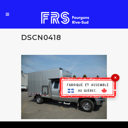
DSCN0418
×