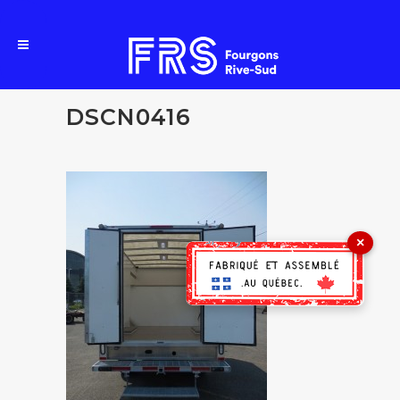
DSCN0416
×