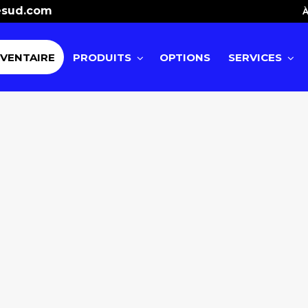
esud.com
À
NVENTAIRE
PRODUITS
OPTIONS
SERVICES