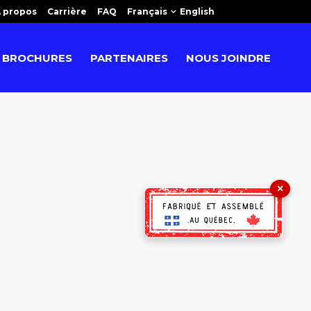
 propos
Carrière
FAQ
Français
English
BROCHURES
PARTENAIRES
NOUS JOINDRE
×