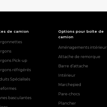
tes de camion
Options pour boîte de
camion
rgonnettes
Aménagements intérieur
rgons
Attache de remorque
rgons Pick-up
Barre d’attache
rgons réfrigérés
Intérieur
duits Spécialisés
Marchepied
teformes
Pare-chocs
nes basculantes
Plancher