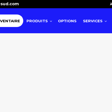
esud.com
À
NVENTAIRE
PRODUITS
OPTIONS
SERVICES