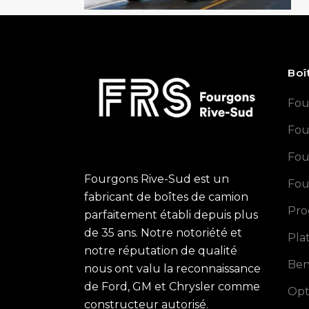
Boî
Fou
Fou
Fou
Fourgons Rive-Sud est un
Fou
fabricant de boîtes de camion
Pro
parfaitement établi depuis plus
de 35 ans. Notre notoriété et
Pla
notre réputation de qualité
Ben
nous ont valu la reconnaissance
de Ford, GM et Chrysler comme
Opt
constructeur autorisé.