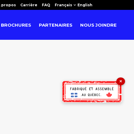
 propos
Carrière
FAQ
Français
English
BROCHURES
PARTENAIRES
NOUS JOINDRE
×