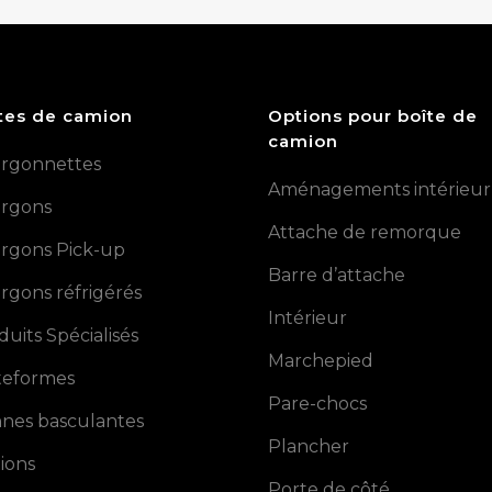
tes de camion
Options pour boîte de
camion
rgonnettes
Aménagements intérieur
rgons
Attache de remorque
rgons Pick-up
Barre d’attache
rgons réfrigérés
Intérieur
duits Spécialisés
Marchepied
teformes
Pare-chocs
nes basculantes
Plancher
ions
Porte de côté