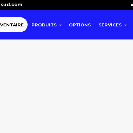
esud.com
À
NVENTAIRE
PRODUITS
OPTIONS
SERVICES