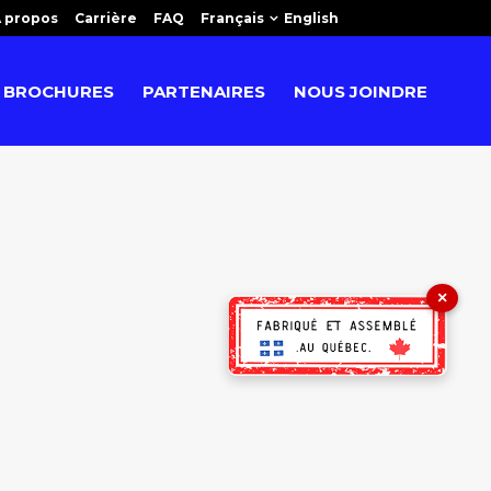
 propos
Carrière
FAQ
Français
English
BROCHURES
PARTENAIRES
NOUS JOINDRE
×