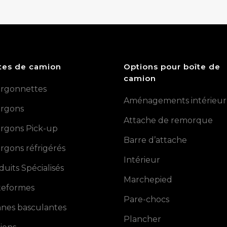
tes de camion
Options pour boîte de
camion
rgonnettes
Aménagements intérieur
rgons
Attache de remorque
rgons Pick-up
Barre d’attache
rgons réfrigérés
Intérieur
duits Spécialisés
Marchepied
teformes
Pare-chocs
nes basculantes
Plancher