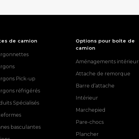
tes de camion
Options pour boîte de
camion
rgonnettes
Aménagements intérieur
rgons
Attache de remorque
rgons Pick-up
Barre d’attache
rgons réfrigérés
Intérieur
duits Spécialisés
Marchepied
teformes
Pare-chocs
nes basculantes
Plancher