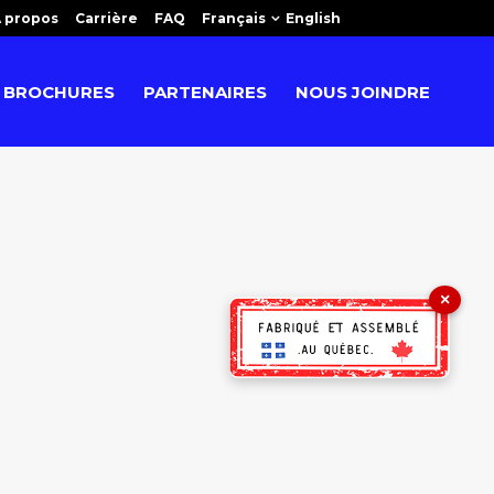
 propos
Carrière
FAQ
Français
English
BROCHURES
PARTENAIRES
NOUS JOINDRE
×