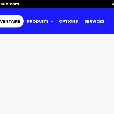
esud.com
À
NVENTAIRE
PRODUITS
OPTIONS
SERVICES