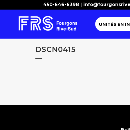
450-646-6398 |
info@fourgonsriv
UNITÉS EN I
DSCN0415
Boî