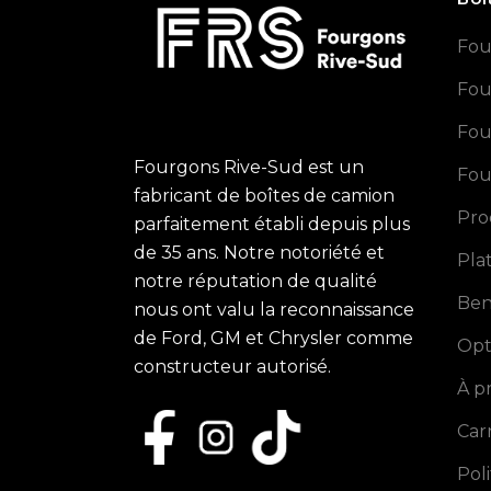
Fou
Fou
Fou
Fourgons Rive-Sud est un
Fou
fabricant de boîtes de camion
Pro
parfaitement établi depuis plus
de 35 ans. Notre notoriété et
Pla
notre réputation de qualité
Ben
nous ont valu la reconnaissance
de Ford, GM et Chrysler comme
Opt
constructeur autorisé.
À p
Car
Pol