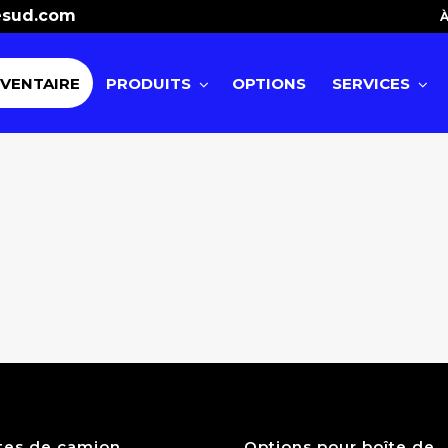
esud.com
À
NVENTAIRE
PRODUITS
OPTIONS
SERVICES
tes de camion
Options pour boîte de