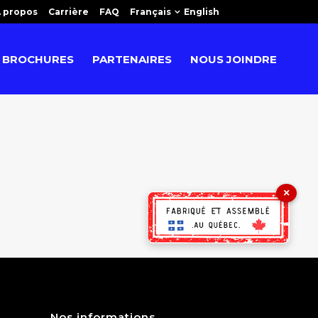
 propos
Carrière
FAQ
Français
English
BROCHURES
PARTENAIRES
NOUS JOINDRE
×
Nos informations