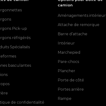
camion
rgonnettes
Aménagements intérieur
rgons
Attache de remorque
rgons Pick-up
Barre d’attache
rgons réfrigérés
Intérieur
duits Spécialisés
Marchepied
teformes
Pare-chocs
nes basculantes
Plancher
ions
Porte de côté
ropos
Portes arrière
rière
Rampe
itique de confidentialité