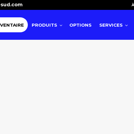
esud.com
À
NVENTAIRE
PRODUITS
OPTIONS
SERVICES