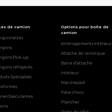
tes de camion
Options pour boîte de
camion
rgonnettes
Aménagements intérieur
rgons
Attache de remorque
rgons Pick-up
Barre d’attache
rgons réfrigérés
Intérieur
duits Spécialisés
Marchepied
teformes
Pare-chocs
nes basculantes
Plancher
ions
Porte de côté