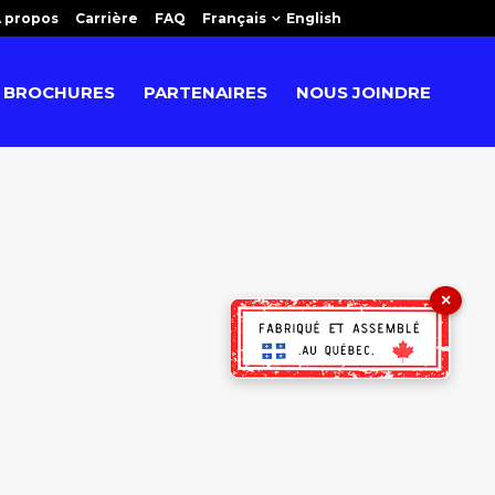
 propos
Carrière
FAQ
Français
English
BROCHURES
PARTENAIRES
NOUS JOINDRE
×