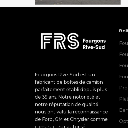
Boî
Fou
Fou
Fou
Fourgons Rive-Sud est un
Fou
fabricant de boîtes de camion
Pro
parfaitement établi depuis plus
de 35 ans. Notre notoriété et
Pla
notre réputation de qualité
Ben
nous ont valu la reconnaissance
de Ford, GM et Chrysler comme
Opt
constructeur autorisé.