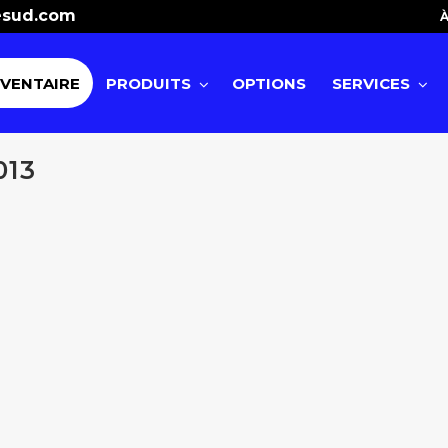
esud.com
À
NVENTAIRE
PRODUITS
OPTIONS
SERVICES
013