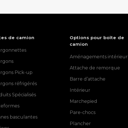
tes de camion
Options pour boîte de
camion
rgonnettes
Aménagements intérieur
rgons
Attache de remorque
rgons Pick-up
Barre d’attache
rgons réfrigérés
Intérieur
duits Spécialisés
Marchepied
teformes
Pare-chocs
nes basculantes
Plancher