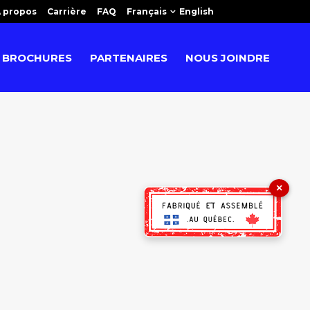
 propos
Carrière
FAQ
Français
English
BROCHURES
PARTENAIRES
NOUS JOINDRE
×