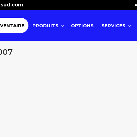
esud.com
À
NVENTAIRE
PRODUITS
OPTIONS
SERVICES
007