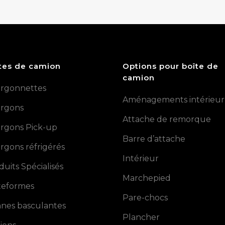
tes de camion
Options pour boîte de
camion
rgonnettes
Aménagements intérieur
rgons
Attache de remorque
rgons Pick-up
Barre d’attache
rgons réfrigérés
Intérieur
duits Spécialisés
Marchepied
teformes
Pare-chocs
nes basculantes
Plancher