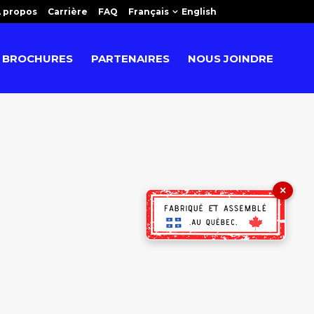
 propos
Carrière
FAQ
Français
English
BROCHURES
PARTENAIRES
NOUS JOINDRE
×