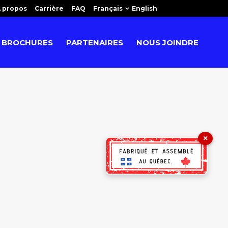
 propos
Carrière
FAQ
Français
English
BROCHURES
PARTENAIRES
NOUS JOINDRE
×