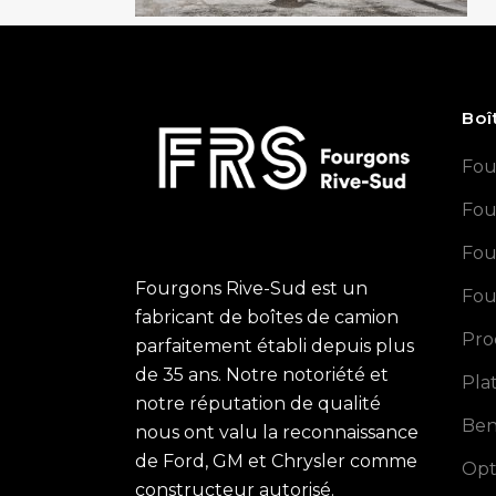
Boî
Fou
Fou
Fou
Fourgons Rive-Sud est un
Fou
fabricant de boîtes de camion
Pro
parfaitement établi depuis plus
de 35 ans. Notre notoriété et
Pla
notre réputation de qualité
Ben
nous ont valu la reconnaissance
de Ford, GM et Chrysler comme
Opt
constructeur autorisé.