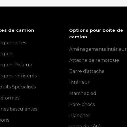
tes de camion
Options pour boîte de
camion
rgonnettes
Aménagements intérieur
rgons
Attache de remorque
rgons Pick-up
Barre d’attache
rgons réfrigérés
Intérieur
duits Spécialisés
Marchepied
teformes
Pare-chocs
nes basculantes
Plancher
ions
Porte de côté