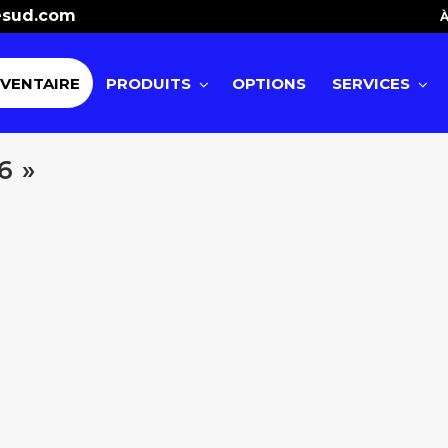
esud.com
À
NVENTAIRE
PRODUITS
OPTIONS
SERVICES
6 »