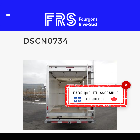
DSCN0734
×