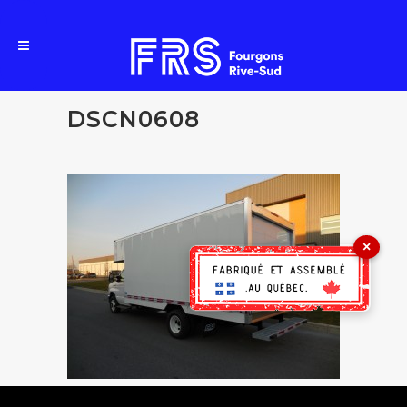
DSCN0608
×