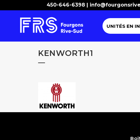
450-646-6398 |
info@fourgonsriv
UNITÉS EN I
KENWORTH1
Boî