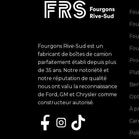
Fou
Fou
Fou
Fourgons Rive-Sud est un
Fou
fabricant de boîtes de camion
Pro
parfaitement établi depuis plus
de 35 ans. Notre notoriété et
Pla
notre réputation de qualité
Ben
nous ont valu la reconnaissance
de Ford, GM et Chrysler comme
Opt
constructeur autorisé.
À p
Car
Pol