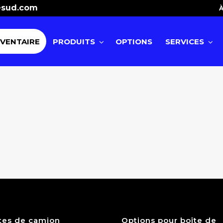
esud.com
À
NVENTAIRE
PRODUITS
OPTIONS
SERVICES
tes de camion
Options pour boîte de