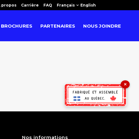
 propos
Carrière
FAQ
Français
English
BROCHURES
PARTENAIRES
NOUS JOINDRE
×
Nos informations