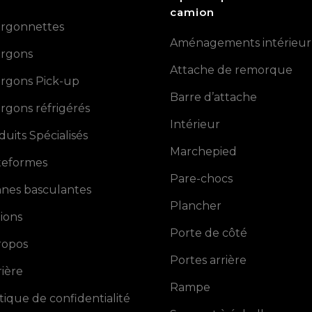
camion
rgonnettes
Aménagements intérieur
rgons
Attache de remorque
rgons Pick-up
Barre d’attache
rgons réfrigérés
Intérieur
duits Spécialisés
Marchepied
teformes
Pare-chocs
nes basculantes
Plancher
ions
Porte de côté
ropos
Portes arrière
rière
Rampe
itique de confidentialité