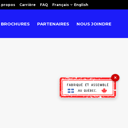
 propos
Carrière
FAQ
Français
English
BROCHURES
PARTENAIRES
NOUS JOINDRE
×