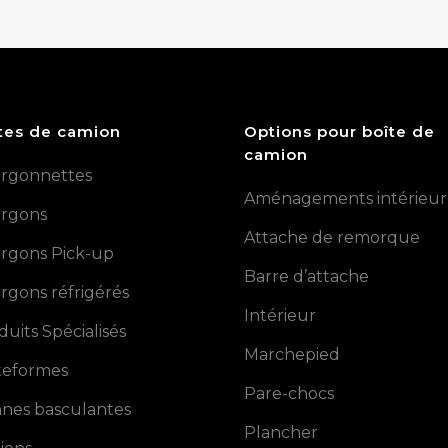
tes de camion
Options pour boîte de
camion
rgonnettes
Aménagements intérieur
rgons
Attache de remorque
rgons Pick-up
Barre d’attache
rgons réfrigérés
Intérieur
duits Spécialisés
Marchepied
teformes
Pare-chocs
nes basculantes
Plancher