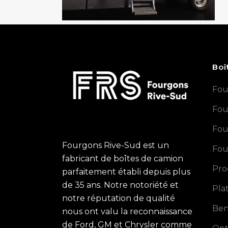
Boî
Fou
Fou
Fou
Fourgons Rive-Sud est un
Fou
fabricant de boîtes de camion
Pro
parfaitement établi depuis plus
de 35 ans. Notre notoriété et
Pla
notre réputation de qualité
Ben
nous ont valu la reconnaissance
de Ford, GM et Chrysler comme