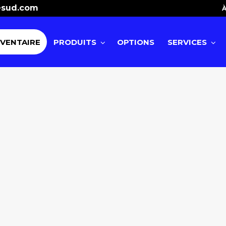
esud.com
À
NVENTAIRE
PRODUITS
OPTIONS
SERVICES