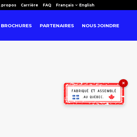
 propos
Carrière
FAQ
Français
English
BROCHURES
PARTENAIRES
NOUS JOINDRE
×