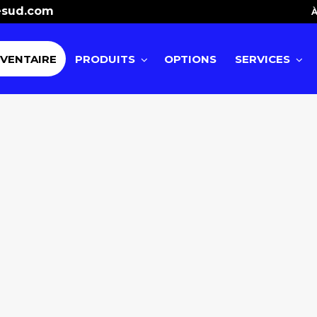
esud.com
À
NVENTAIRE
PRODUITS
OPTIONS
SERVICES