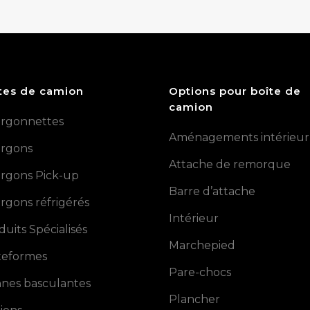
tes de camion
Options pour boîte de
camion
rgonnettes
Aménagements intérieur
rgons
Attache de remorque
rgons Pick-up
Barre d’attache
rgons réfrigérés
Intérieur
duits Spécialisés
Marchepied
teformes
Pare-chocs
nes basculantes
Plancher